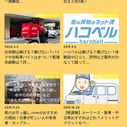
一貫輸送…
社まとめ5選！
軽貨物フリーランス
軽貨物フリーランス
2020.4.4
2019.9.6
出前館は稼げる？稼げない？バイ
ハコベルは稼げる？稼げない？体
クや自転車バイトはきつい？配達
験談や口コミ、評判など案件が少
未経験は？評…
なくて困って…
軽貨物フリーランス
軽貨物フリーランス
2019.11.26
2019.10.28
夜のお引っ越し.comがおすすめ
【軽貨物】カーリース・新車・中
の理由！仕事が忙しい人や単身
古車おすすめはどれ？メリットデ
者・カップル…
メリットをベ…