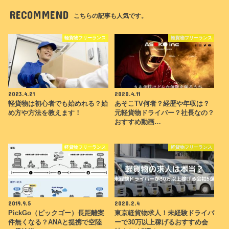
RECOMMEND
こちらの記事も人気です。
軽貨物フリーランス
軽貨物フリーランス
2023.4.21
2020.4.11
軽貨物は初心者でも始めれる？始
あそこTV何者？経歴や年収は？
め方や方法を教えます！
元軽貨物ドライバー？社長なの？
おすすめ動画…
軽貨物フリーランス
軽貨物フリーランス
2019.9.5
2020.2.4
PickGo（ピックゴー）長距離案
東京軽貨物求人！未経験ドライバ
件無くなる？ANAと提携で空陸
ーで30万以上稼げるおすすめ会