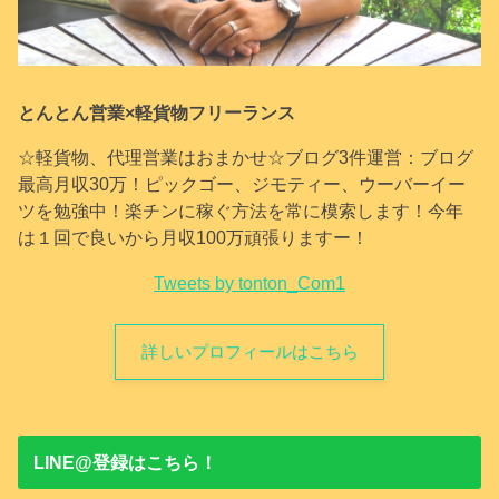
とんとん営業×軽貨物フリーランス
☆軽貨物、代理営業はおまかせ☆ブログ3件運営：ブログ
最高月収30万！ピックゴー、ジモティー、ウーバーイー
ツを勉強中！楽チンに稼ぐ方法を常に模索します！今年
は１回で良いから月収100万頑張りますー！
Tweets by tonton_Com1
詳しいプロフィールはこちら
LINE@登録はこちら！