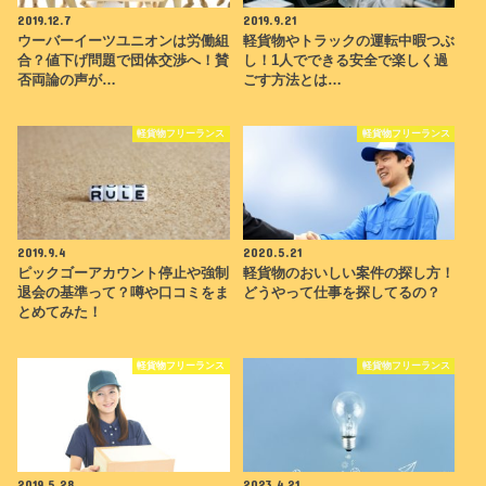
2019.12.7
2019.9.21
ウーバーイーツユニオンは労働組
軽貨物やトラックの運転中暇つぶ
合？値下げ問題で団体交渉へ！賛
し！1人でできる安全で楽しく過
否両論の声が…
ごす方法とは…
軽貨物フリーランス
軽貨物フリーランス
2019.9.4
2020.5.21
ピックゴーアカウント停止や強制
軽貨物のおいしい案件の探し方！
退会の基準って？噂や口コミをま
どうやって仕事を探してるの？
とめてみた！
軽貨物フリーランス
軽貨物フリーランス
2019.5.28
2023.4.21