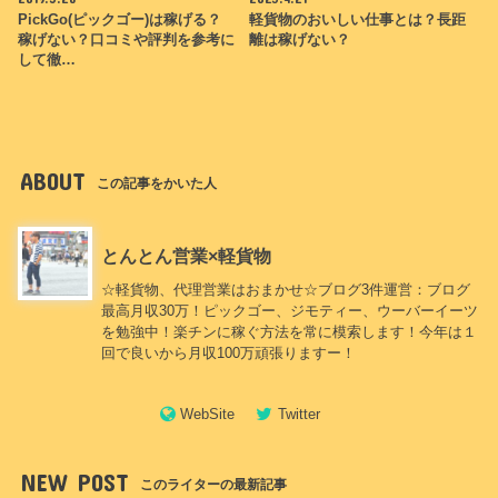
PickGo(ピックゴー)は稼げる？
軽貨物のおいしい仕事とは？長距
稼げない？口コミや評判を参考に
離は稼げない？
して徹…
ABOUT
この記事をかいた人
とんとん営業×軽貨物
☆軽貨物、代理営業はおまかせ☆ブログ3件運営：ブログ
最高月収30万！ピックゴー、ジモティー、ウーバーイーツ
を勉強中！楽チンに稼ぐ方法を常に模索します！今年は１
回で良いから月収100万頑張りますー！
WebSite
Twitter
NEW POST
このライターの最新記事