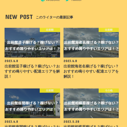
NEW POST
このライターの最新記事
出前館
出前館
2023.6.8
2023.6.8
出前館逗子稼げる？稼げない？お
出前館海老名稼げる？稼げない？
すすめ鳴りやすい配達エリアを解
おすすめ鳴りやすい配達エリアを
説！
解説！
出前館
その他
2023.6.8
2023.5.28
出前館座間稼げる？稼げない？お
出前館相模原稼げる？稼げない？