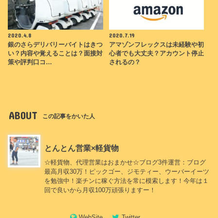
2020.4.8
2020.7.19
銀のさらデリバリーバイトはきつ
アマゾンフレックスは未経験や初
い？内容や覚えることは？面接対
心者でも大丈夫？アカウント停止
策や評判口コ…
されるの？
ABOUT
この記事をかいた人
とんとん営業×軽貨物
☆軽貨物、代理営業はおまかせ☆ブログ3件運営：ブログ
最高月収30万！ピックゴー、ジモティー、ウーバーイーツ
を勉強中！楽チンに稼ぐ方法を常に模索します！今年は１
回で良いから月収100万頑張りますー！
WebSite
Twitter