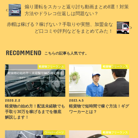
煽り運転をスカッと返り討ち動画まとめ8選！対策
方法やドラレコ仕返しは問題ない？
赤帽は稼げる？稼げない？手取りや実態、加盟金な
ど口コミや評判などをまとめてみた！
RECOMMEND
こちらの記事も人気です。
軽貨物フリーランス
軽貨物フリーランス
2020.2.2
2023.4.5
軽貨物の始め方！配送未経験でも
軽貨物で短時間で稼ぐ方法！ギグ
手取り30万を稼げるまでを徹底
ワーカーとは？
解説します！
ウーバーイーツ
軽貨物フリーランス