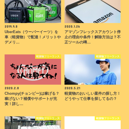
2019.9.8
2020.1.26
UberEats（ウーバーイーツ）を
アマゾンフレックスアカウント停
車（軽貨物）で配達！メリットや
止の理由や条件！解除方法は？不
デメリ…
正ツールの噂…
軽貨物フリーランス
軽貨物フリーランス
2020.2.8
2020.5.21
Chompy(チョンピー)は稼げる？
軽貨物のおいしい案件の探し方！
稼げない？補償やサポートが充
どうやって仕事を探してるの？
実！詳し…
軽貨物フリーランス
軽貨物フリーランス