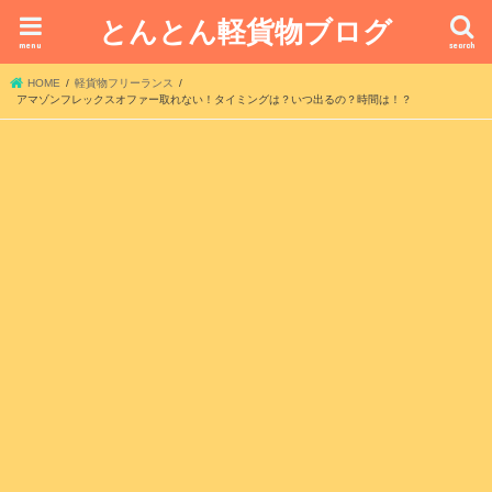
とんとん軽貨物ブログ
menu
search
HOME
軽貨物フリーランス
アマゾンフレックスオファー取れない！タイミングは？いつ出るの？時間は！？