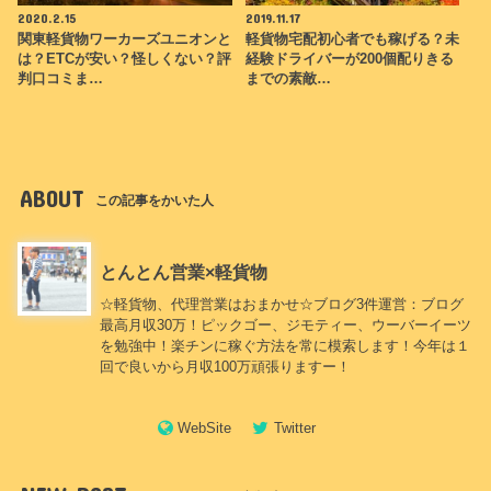
2020.2.15
2019.11.17
関東軽貨物ワーカーズユニオンと
軽貨物宅配初心者でも稼げる？未
は？ETCが安い？怪しくない？評
経験ドライバーが200個配りきる
判口コミま…
までの素敵…
ABOUT
この記事をかいた人
とんとん営業×軽貨物
☆軽貨物、代理営業はおまかせ☆ブログ3件運営：ブログ
最高月収30万！ピックゴー、ジモティー、ウーバーイーツ
を勉強中！楽チンに稼ぐ方法を常に模索します！今年は１
回で良いから月収100万頑張りますー！
WebSite
Twitter