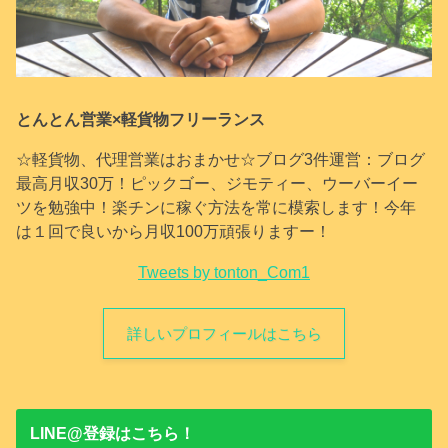
とんとん営業×軽貨物フリーランス
☆軽貨物、代理営業はおまかせ☆ブログ3件運営：ブログ
最高月収30万！ピックゴー、ジモティー、ウーバーイー
ツを勉強中！楽チンに稼ぐ方法を常に模索します！今年
は１回で良いから月収100万頑張りますー！
Tweets by tonton_Com1
詳しいプロフィールはこちら
LINE@登録はこちら！