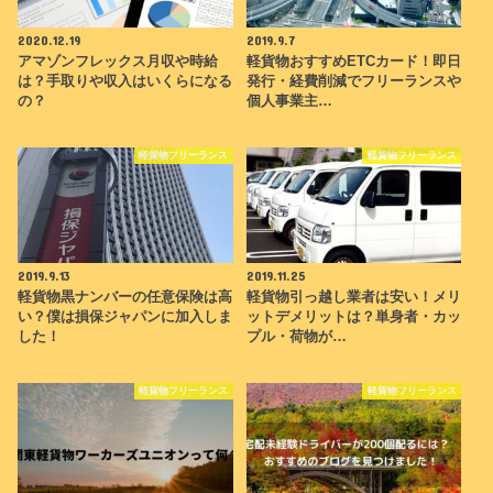
2020.12.19
2019.9.7
アマゾンフレックス月収や時給
軽貨物おすすめETCカード！即日
は？手取りや収入はいくらになる
発行・経費削減でフリーランスや
の？
個人事業主…
軽貨物フリーランス
軽貨物フリーランス
2019.9.13
2019.11.25
軽貨物黒ナンバーの任意保険は高
軽貨物引っ越し業者は安い！メリ
い？僕は損保ジャパンに加入しま
ットデメリットは？単身者・カッ
した！
プル・荷物が…
軽貨物フリーランス
軽貨物フリーランス