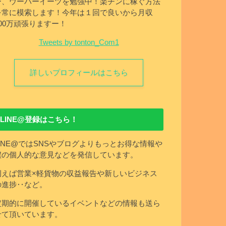
ー、ウーバーイーツを勉強中！楽チンに稼ぐ方法
を常に模索します！今年は１回で良いから月収
100万頑張りますー！
Tweets by tonton_Com1
詳しいプロフィールはこちら
LINE@登録はこちら！
LINE@ではSNSやブログよりもっとお得な情報や
僕の個人的な意見などを発信しています。
例えば営業×軽貨物の収益報告や新しいビジネス
の進捗‥など。
定期的に開催しているイベントなどの情報も送ら
せて頂いています。