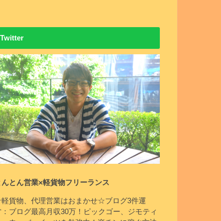
Twitter
とんとん営業×軽貨物フリーランス
☆軽貨物、代理営業はおまかせ☆ブログ3件運
営：ブログ最高月収30万！ピックゴー、ジモティ