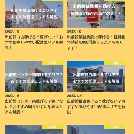
2023.1.13
2023.1.13
出前館白山稼げる？稼げない？お
出前館業務委託は稼げる！軽貨物
すすめ鳴りやすい配達エリアを解
で時給4,000円超えることもあり
説！
ます！
出前館
出前館
2023.1.13
2023.4.24
出前館センター南稼げる？稼げな
出前館目白稼げる？稼げない？お
い？おすすめ鳴りやすい配達エリ
すすめ鳴りやすい配達エリアを解
アを解説！
説！
出前館
出前館