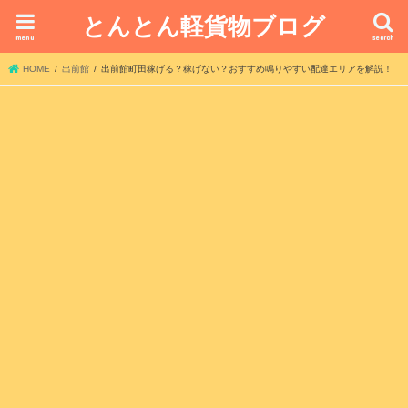
とんとん軽貨物ブログ
menu
search
HOME
出前館
出前館町田稼げる？稼げない？おすすめ鳴りやすい配達エリアを解説！