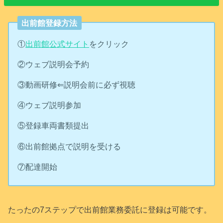
出前館登録方法
①
出前館公式サイト
をクリック
②ウェブ説明会予約
③動画研修⇐説明会前に必ず視聴
④ウェブ説明参加
⑤登録車両書類提出
⑥出前館拠点で説明を受ける
⑦配達開始
たったの7ステップで出前館業務委託に登録は可能です。