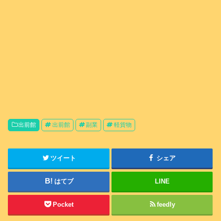
出前館
出前館
副業
軽貨物
ツイート
シェア
はてブ
LINE
Pocket
feedly