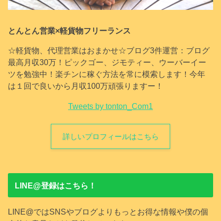
とんとん営業×軽貨物フリーランス
☆軽貨物、代理営業はおまかせ☆ブログ3件運営：ブログ
最高月収30万！ピックゴー、ジモティー、ウーバーイー
ツを勉強中！楽チンに稼ぐ方法を常に模索します！今年
は１回で良いから月収100万頑張りますー！
Tweets by tonton_Com1
詳しいプロフィールはこちら
LINE@登録はこちら！
LINE@ではSNSやブログよりもっとお得な情報や僕の個